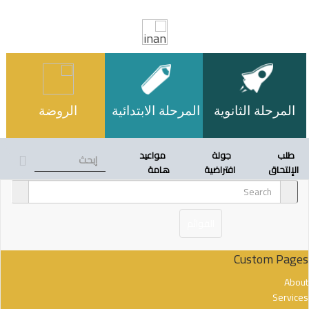
المرحلة الثانوية
المرحلة الابتدائية
الروضة
طلب
جولة
مواعيد
earch
الإلتحاق
افتراضية
هامة
القوائم
الحياة الطلابية
Custom Pages
About
Services